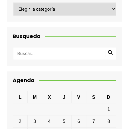
Categorias
Busqueda
Agenda
L
M
X
J
V
S
D
1
2
3
4
5
6
7
8