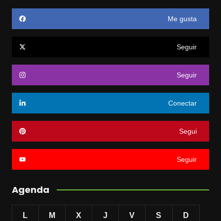
Me gusta
Seguir
Seguir
Conectar
Segui
Seguir
Agenda
L
M
X
J
V
S
D