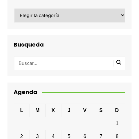
Categorias
Busqueda
Agenda
L
M
X
J
V
S
D
1
2
3
4
5
6
7
8