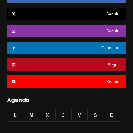
Seguir
Seguir
Conectar
Segui
Seguir
Agenda
L
M
X
J
V
S
D
1