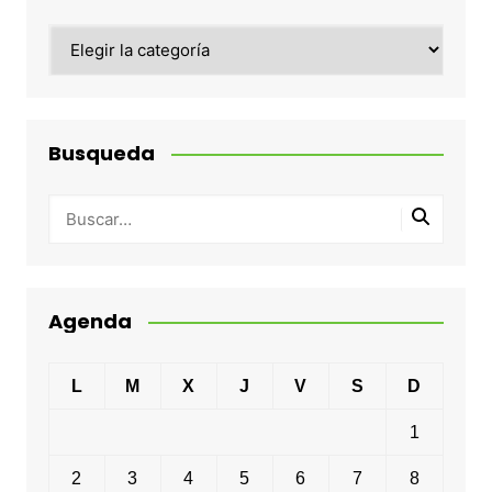
Categorias
Busqueda
Agenda
L
M
X
J
V
S
D
1
2
3
4
5
6
7
8