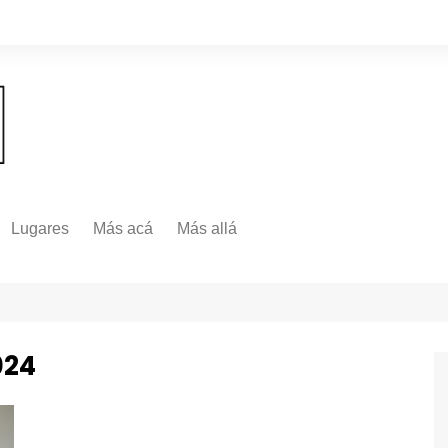
Lugares
Más acá
Más allá
Nacionales
Más Allá
Internacionales
Más allá
024