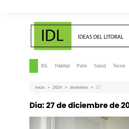
Saltar
al
contenido
IDL
Hábitat
Polis
Salud
Tecno
Inicio
2024
diciembre
27
Día:
27 de diciembre de 2