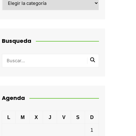
Busqueda
Agenda
L
M
X
J
V
S
D
1