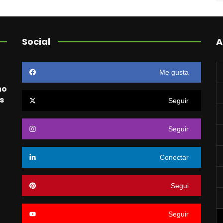
Social
A
Me gusta
mo
s
Seguir
Seguir
o
Conectar
Segui
Seguir