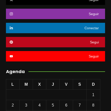
Seguir
Conectar
Segui
Seguir
Agenda
L
M
X
J
V
S
D
1
2
3
4
5
6
7
8