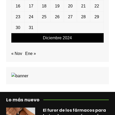
16
17
18
19
20
21
22
23
24
25
26
27
28
29
30
31
Diciembre 2024
« Nov
Ene »
Lo más nuevo
El furor de los fármacos para