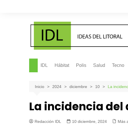
Saltar
al
contenido
IDL
Hábitat
Polis
Salud
Tecno
Inicio
2024
diciembre
10
La inciden
La incidencia del
Redacción IDL
10 diciembre, 2024
Más 