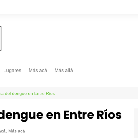
Lugares
Más acá
Más allá
Nacionales
Más Allá
Internacionales
cia del dengue en Entre Ríos
Más allá
 dengue en Entre Ríos
acá
,
Más acá