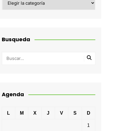
Busqueda
Agenda
L
M
X
J
V
S
D
1