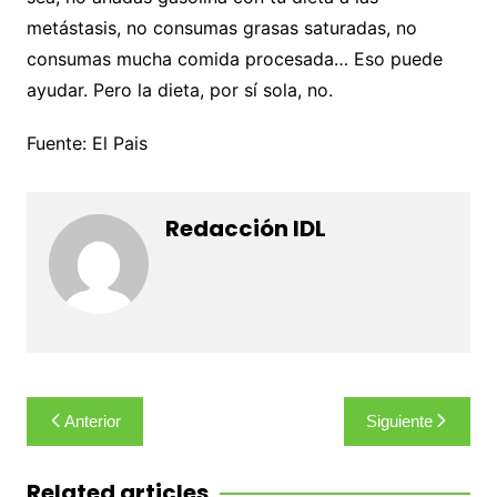
metástasis, no consumas grasas saturadas, no
consumas mucha comida procesada… Eso puede
ayudar. Pero la dieta, por sí sola, no.
Fuente: El Pais
Redacción IDL
Navegación
Anterior
Siguiente
de
entradas
Related articles