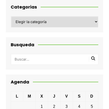
Categorias
Categorias
Busqueda
Agenda
L
M
X
J
V
S
D
1
2
3
4
5