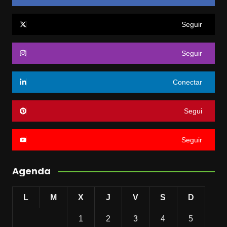
Seguir
Seguir
Conectar
Segui
Seguir
Agenda
L
M
X
J
V
S
D
1
2
3
4
5