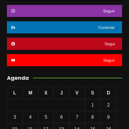
Seguir
Conectar
Segui
Seguir
Agenda
L
M
X
J
V
S
D
1
2
3
4
5
6
7
8
9