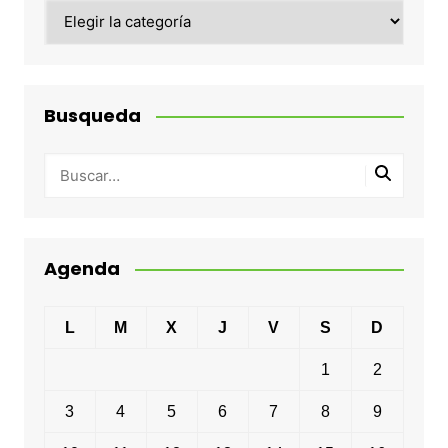
Categorias
Busqueda
Agenda
L
M
X
J
V
S
D
1
2
3
4
5
6
7
8
9