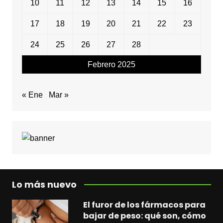
10
11
12
13
14
15
16
17
18
19
20
21
22
23
24
25
26
27
28
Febrero 2025
« Ene
Mar »
Lo más nuevo
El furor de los fármacos para
bajar de peso: qué son, cómo