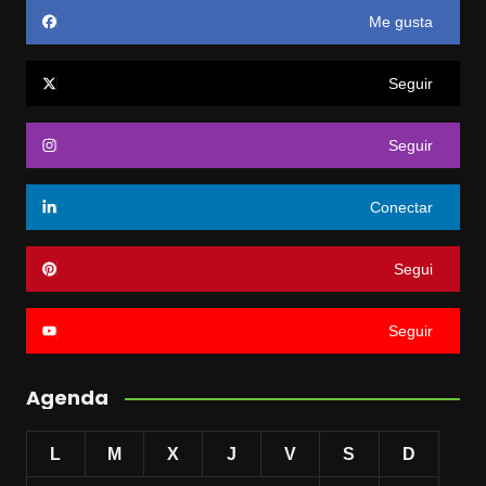
Me gusta
Seguir
Seguir
Conectar
Segui
Seguir
Agenda
L
M
X
J
V
S
D