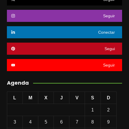
Seguir
Conectar
Segui
Seguir
Agenda
L
M
X
J
V
S
D
1
2
3
4
5
6
7
8
9