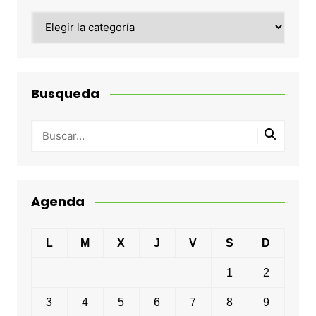
Categorias
Busqueda
Agenda
L
M
X
J
V
S
D
1
2
3
4
5
6
7
8
9