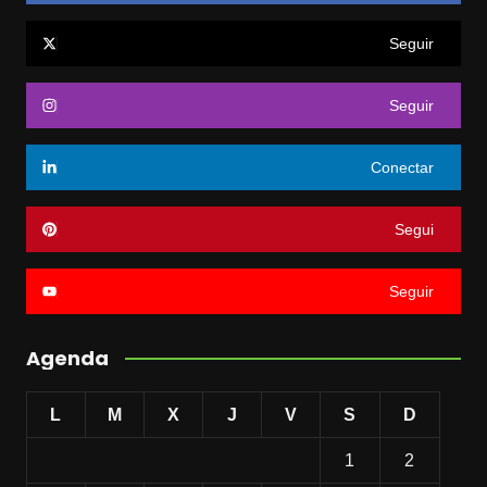
Seguir
Seguir
Conectar
Segui
Seguir
Agenda
L
M
X
J
V
S
D
1
2