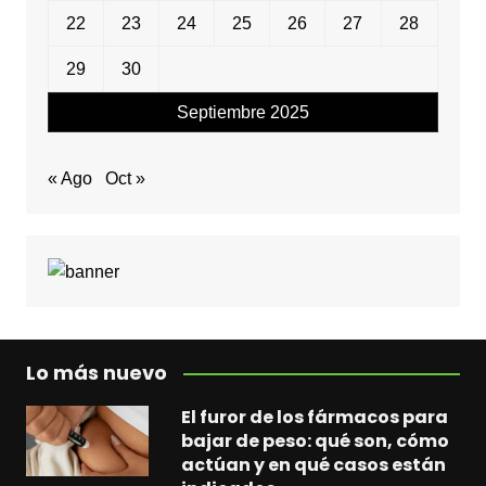
22
23
24
25
26
27
28
29
30
Septiembre 2025
« Ago
Oct »
Lo más nuevo
El furor de los fármacos para
bajar de peso: qué son, cómo
actúan y en qué casos están