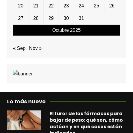
20
21
22
23
24
25
26
27
28
29
30
31
Octubre 2025
« Sep
Nov »
Lo más nuevo
El furor de los fármacos para
bajar de peso: qué son, cómo
actúan y en qué casos están