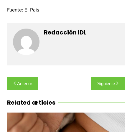
Fuente: El Pais
Redacción IDL
Navegación
Anterior
Siguiente
de
entradas
Related articles