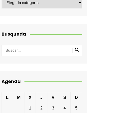
Busqueda
Agenda
L
M
X
J
V
S
D
1
2
3
4
5