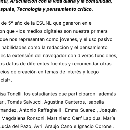
il, Articulación con la vida diaria y la comunidad,
después, Tecnología y pensamiento crítico
.
s de 5º año de la ESUNL que ganaron en el
ron que «los medios digitales son nuestra primera
 que nos representan como jóvenes, y el uso pasivo
 habilidades como la redacción y el pensamiento
 es la extensión del navegador con diveras funciones,
 los datos de diferentes fuentes y recomendar otras
acios de creación en temas de interés y luego
cial».
sa Tonelli, los estudiantes que participaron -además
ri, Tomás Salvucci, Agustina Canteros, Isabella
rnandez, Antonio Raffaghelli , Emma Suarez , Joaquín
, Magdalena Ronsoni, Martiniano Cerf Lapidus, María
ucia del Pazo, Avril Araujo Cano e Ignacio Coronel.