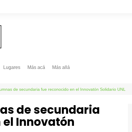
Lugares
Más acá
Más allá
Nacionales
Más Allá
Internacionales
lumnas de secundaria fue reconocido en el Innovatón Solidario UNL
Más allá
as de secundaria
 el Innovatón