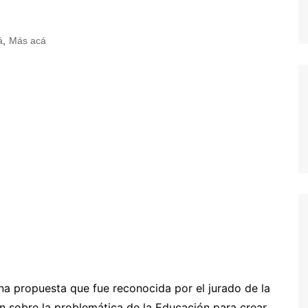
á
,
Más acá
a propuesta que fue reconocida por el jurado de la
n sobre la problemática de la Educación para crear