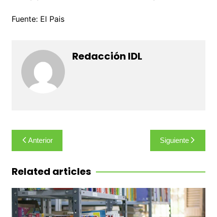
Fuente: El Pais
Redacción IDL
Navegación
Anterior
Siguiente
de
entradas
Related articles