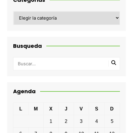
Categorias
Busqueda
Agenda
L
M
X
J
V
S
D
1
2
3
4
5