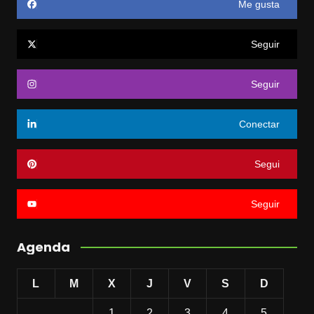
Me gusta
Seguir
Seguir
Conectar
Segui
Seguir
Agenda
L
M
X
J
V
S
D
1
2
3
4
5