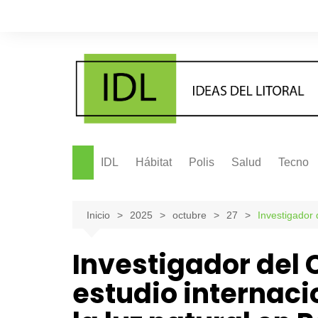
Saltar
al
contenido
IDL
Hábitat
Polis
Salud
Tecno
Inicio
2025
octubre
27
Investigador 
Investigador del 
estudio internaci