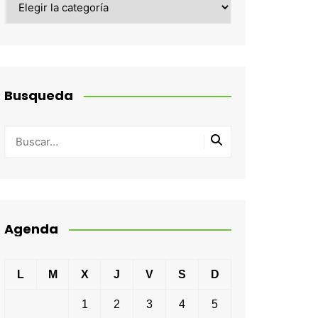
Busqueda
Agenda
L
M
X
J
V
S
D
1
2
3
4
5