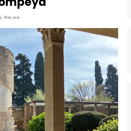
 Pompeya
á
,
Más acá