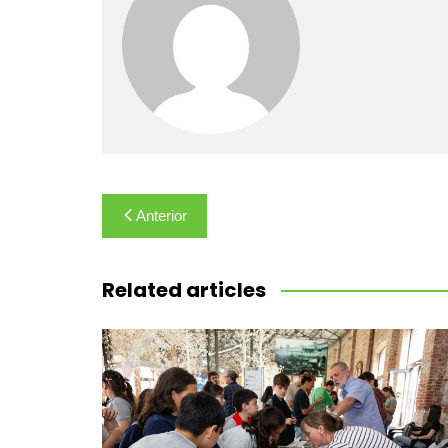
Navegación
Anterior
de
entradas
Related articles