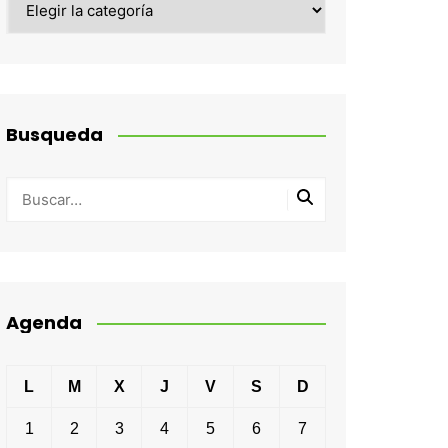
Busqueda
Agenda
L
M
X
J
V
S
D
1
2
3
4
5
6
7