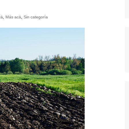
cá
,
Más acá
,
Sin categoría