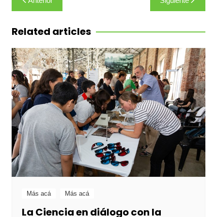
Anterior
Siguiente
de
entradas
Related articles
Más acá
Más acá
La Ciencia en diálogo con la