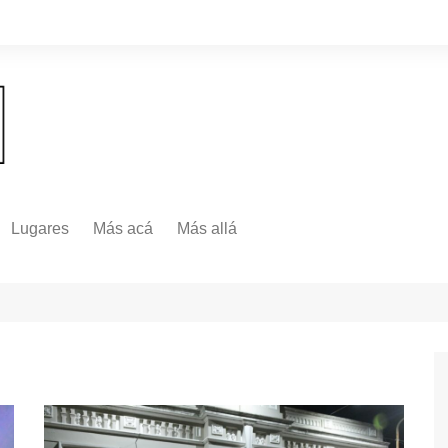
Lugares
Más acá
Más allá
Nacionales
Más Allá
Internacionales
Más allá