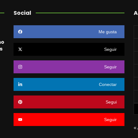
Social
A
Me gusta
mo
s
Seguir
Seguir
o
Conectar
Segui
Seguir
«