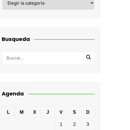
Busqueda
Agenda
L
M
X
J
V
S
D
1
2
3