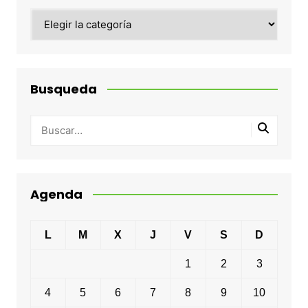
Categorias
Busqueda
Agenda
L
M
X
J
V
S
D
1
2
3
4
5
6
7
8
9
10