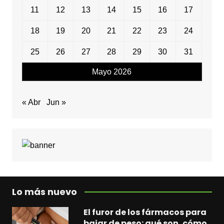
11
12
13
14
15
16
17
18
19
20
21
22
23
24
25
26
27
28
29
30
31
Mayo 2026
« Abr
Jun »
Lo más nuevo
El furor de los fármacos para
bajar de peso: qué son, cómo