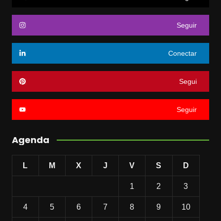
Seguir
Conectar
Segui
Seguir
Agenda
L
M
X
J
V
S
D
1
2
3
4
5
6
7
8
9
10