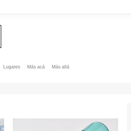
Lugares
Más acá
Más allá
Nacionales
Más Allá
Internacionales
Más allá