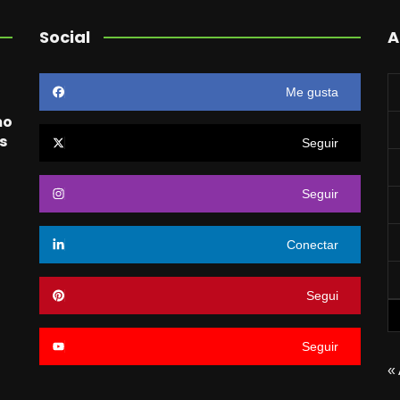
Social
A
Me gusta
mo
s
Seguir
Seguir
o
Conectar
Segui
Seguir
«