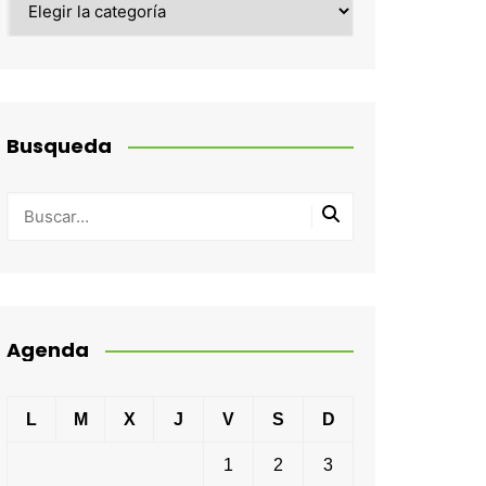
Busqueda
Agenda
L
M
X
J
V
S
D
1
2
3