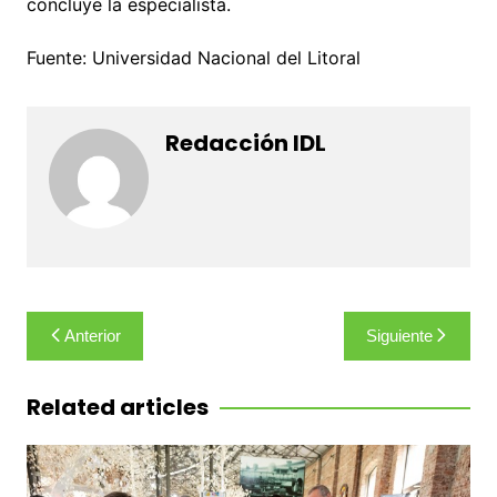
concluye la especialista.
Fuente: Universidad Nacional del Litoral
Redacción IDL
Navegación
Anterior
Siguiente
de
entradas
Related articles