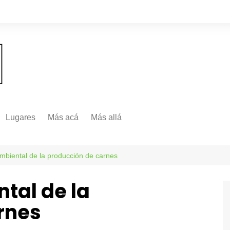
Lugares
Más acá
Más allá
Nacionales
Más Allá
Internacionales
mbiental de la producción de carnes
Más allá
tal de la
rnes