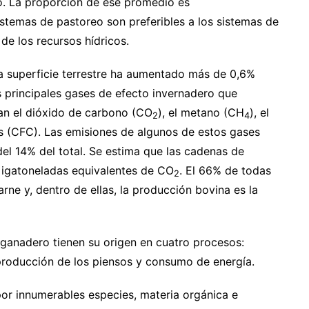
do. La proporción de ese promedio es
temas de pastoreo son preferibles a los sistemas de
de los recursos hídricos.
a superficie terrestre ha aumentado más de 0,6%
os principales gases de efecto invernadero que
an el dióxido de carbono (CO
), el metano (CH
), el
2
4
s (CFC). Las emisiones de algunos de estos gases
el 14% del total. Se estima que las cadenas de
Gigatoneladas equivalentes de CO
. El 66% de todas
2
rne y, dentro de ellas, la producción bovina es la
 ganadero tienen su origen en cuatro procesos:
 producción de los piensos y consumo de energía.
or innumerables especies, materia orgánica e