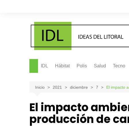
Saltar
al
contenido
IDL
Hábitat
Polis
Salud
Tecno
Inicio
2021
diciembre
7
El impacto a
El impacto ambien
producción de ca