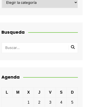
Busqueda
Agenda
L
M
X
J
V
S
D
1
2
3
4
5