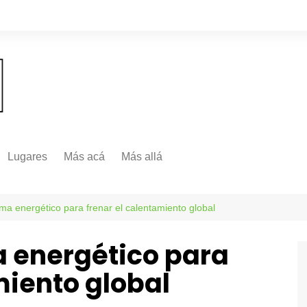
Lugares
Más acá
Más allá
Nacionales
Más Allá
Internacionales
a energético para frenar el calentamiento global
Más allá
 energético para
miento global