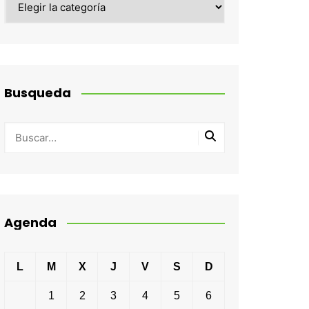
Busqueda
Agenda
L
M
X
J
V
S
D
1
2
3
4
5
6