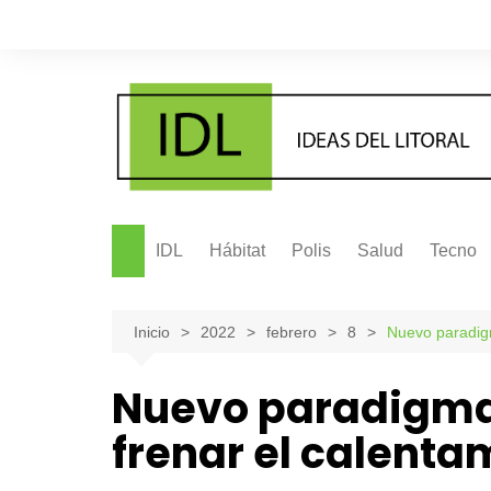
Saltar
al
contenido
IDL
Hábitat
Polis
Salud
Tecno
Inicio
2022
febrero
8
Nuevo paradigm
Nuevo paradigma
frenar el calenta