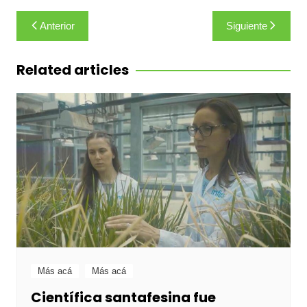
Navegación
Anterior
Siguiente
de
entradas
Related articles
Más acá
Más acá
Científica santafesina fue