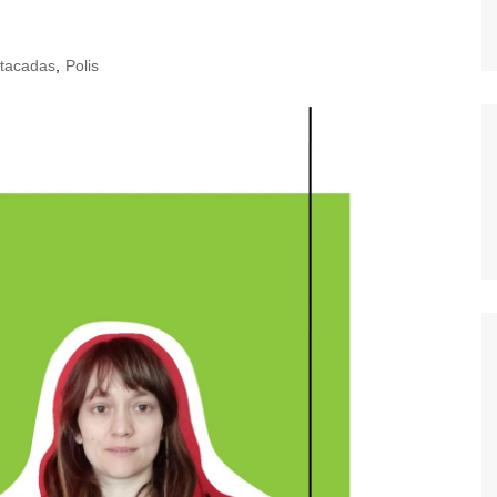
tacadas
,
Polis