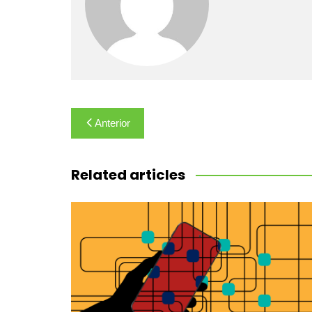
Navegación
Anterior
de
entradas
Related articles