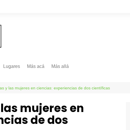
Lugares
Más acá
Más allá
Nacionales
Más Allá
Internacionales
as y las mujeres en ciencias: experiencias de dos científicas
Más allá
y las mujeres en
ncias de dos