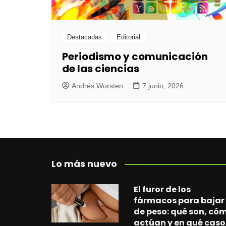
Destacadas
Editorial
Periodismo y comunicación
de las ciencias
Andrés Wursten
7 junio, 2026
Lo más nuevo
El furor de los
fármacos para bajar
de peso: qué son, có
actúan y en qué caso