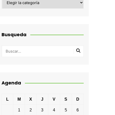
Busqueda
Agenda
L
M
X
J
V
S
D
1
2
3
4
5
6