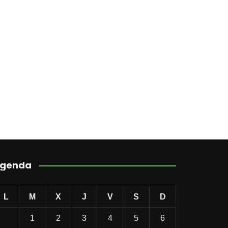
genda
L
M
X
J
V
S
D
1
2
3
4
5
6