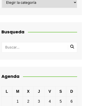
Busqueda
Agenda
L
M
X
J
V
S
D
1
2
3
4
5
6