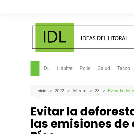
Saltar
al
contenido
IDL
Hábitat
Polis
Salud
Tecno
Inicio
2022
febrero
28
Evitar la def
Evitar la defores
las emisiones de 