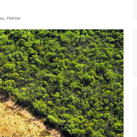
as
,
Hábitat