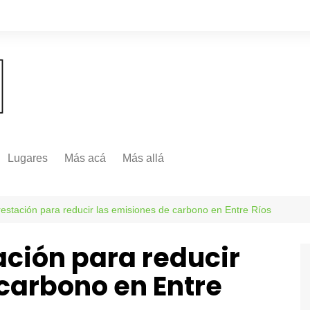
Lugares
Más acá
Más allá
Nacionales
Más Allá
Internacionales
orestación para reducir las emisiones de carbono en Entre Ríos
Más allá
tación para reducir
carbono en Entre