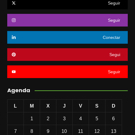
Seguir
Seguir
Conectar
Segui
Seguir
Agenda
L
M
X
J
V
S
D
1
2
3
4
5
6
7
8
9
10
11
12
13