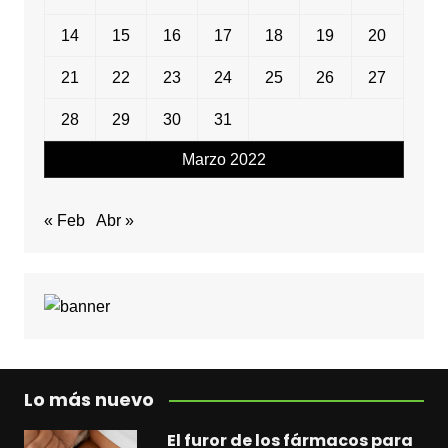
14
15
16
17
18
19
20
21
22
23
24
25
26
27
28
29
30
31
Marzo 2022
« Feb
Abr »
Lo más nuevo
El furor de los fármacos para