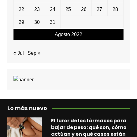
22
23
24
25
26
27
28
29
30
31
Agosto 2022
« Jul
Sep »
Lo más nuevo
El furor de los fármacos para
bajar de peso: qué son, cómo
actúan y en qué casos están