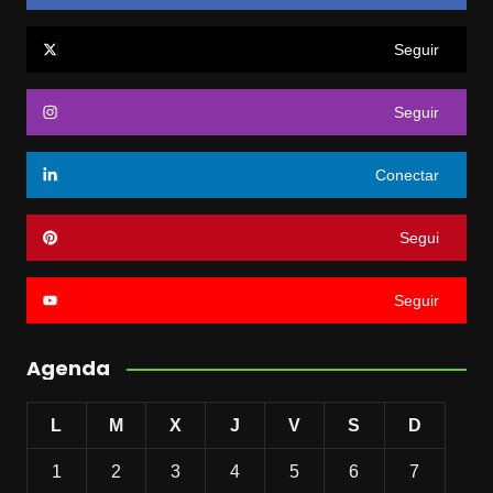
Seguir
Seguir
Conectar
Segui
Seguir
Agenda
L
M
X
J
V
S
D
1
2
3
4
5
6
7