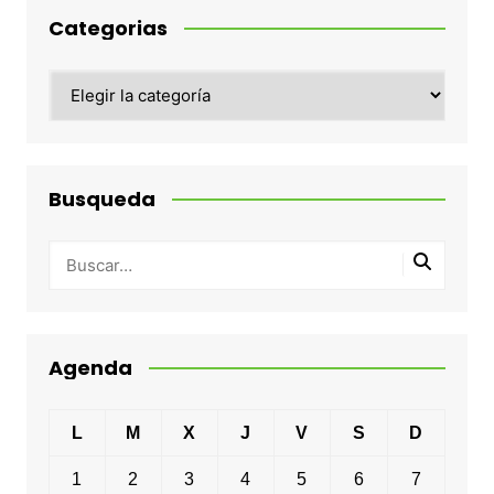
Categorias
Categorias
Busqueda
Agenda
L
M
X
J
V
S
D
1
2
3
4
5
6
7