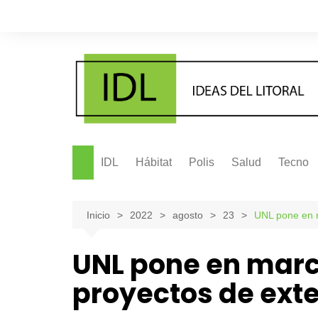
Saltar
al
contenido
IDL
Hábitat
Polis
Salud
Tecno
Inicio
2022
agosto
23
UNL pone en 
UNL pone en marc
proyectos de ext