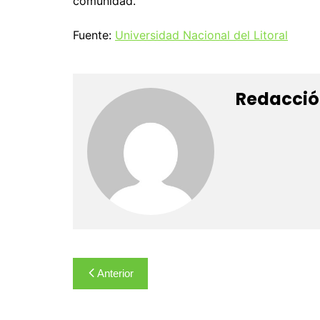
comunidad.
Fuente:
Universidad Nacional del Litoral
Redacció
Navegación
Anterior
de