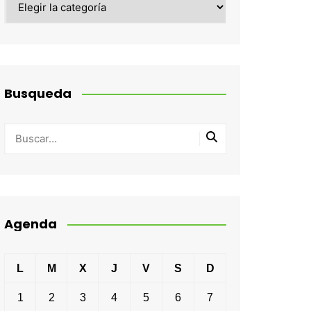
Busqueda
Agenda
L
M
X
J
V
S
D
1
2
3
4
5
6
7