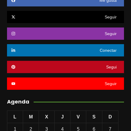
Me gusta
Seguir
Seguir
Conectar
Segui
Seguir
Agenda
L
M
X
J
V
S
D
1
2
3
4
5
6
7