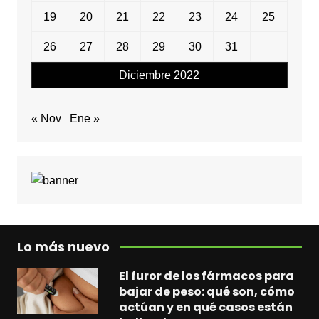
19
20
21
22
23
24
25
26
27
28
29
30
31
Diciembre 2022
« Nov
Ene »
Lo más nuevo
El furor de los fármacos para
bajar de peso: qué son, cómo
actúan y en qué casos están