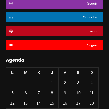
Seguir
Conectar
Segui
Seguir
Agenda
L
M
X
J
V
S
D
1
2
3
4
5
6
7
8
9
10
11
12
13
14
15
16
17
18