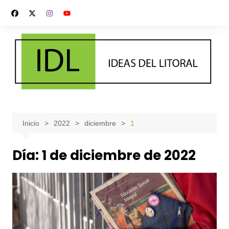
Saltar
al
contenido
Inicio
2022
diciembre
1
Día:
1 de diciembre de 2022