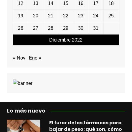
12
13
14
15
16
17
18
19
20
21
22
23
24
25
26
27
28
29
30
31
Diciembre 2022
« Nov
Ene »
Lo más nuevo
El furor de los fármacos para
bajar de peso: qué son, cómo