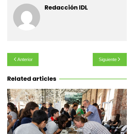
Redacción IDL
Navegación
Anterior
Siguiente
de
entradas
Related articles