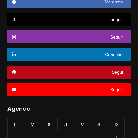
Me gusta
Seguir
Seguir
Conectar
Segui
Seguir
Agenda
L
M
X
J
V
S
D
1
2