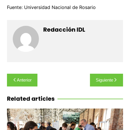
Fuente: Universidad Nacional de Rosario
Redacción IDL
Navegación
Anterior
Siguiente
de
entradas
Related articles