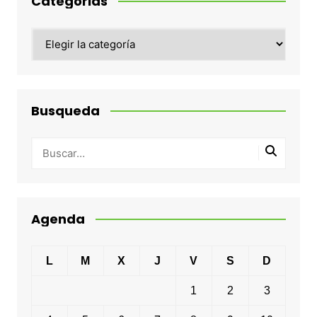
Categorias
Categorias
Busqueda
Agenda
L
M
X
J
V
S
D
1
2
3