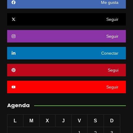
Me gusta
Seguir
Seguir
Conectar
Segui
Seguir
Agenda
L
M
X
J
V
S
D