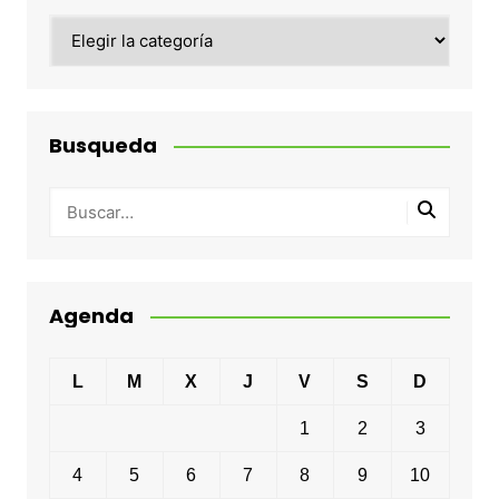
Categorias
Busqueda
Agenda
L
M
X
J
V
S
D
1
2
3
4
5
6
7
8
9
10