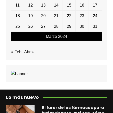
11
12
13
14
15
16
17
18
19
20
21
22
23
24
25
26
27
28
29
30
31
Marzo 2024
« Feb
Abr »
Lo más nuevo
El furor de los fármacos para