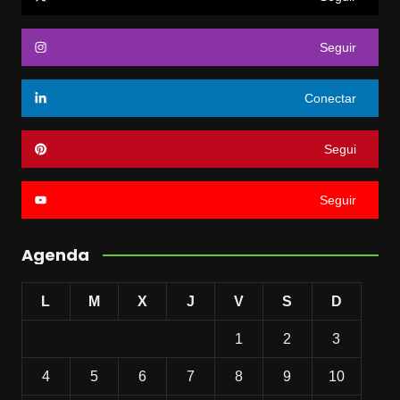
Seguir
Conectar
Segui
Seguir
Agenda
L
M
X
J
V
S
D
1
2
3
4
5
6
7
8
9
10