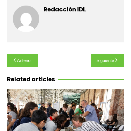
Redacción IDL
Navegación
Anterior
Siguiente
de
entradas
Related articles