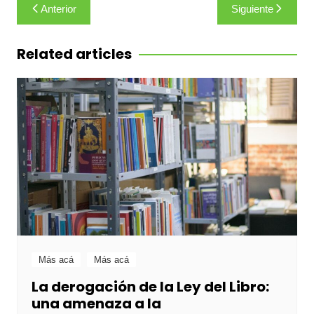
Navegación
Anterior
Siguiente
de
entradas
Related articles
Más acá
Más acá
La derogación de la Ley del Libro:
una amenaza a la