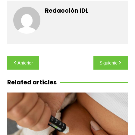
Redacción IDL
Navegación
Anterior
Siguiente
de
entradas
Related articles