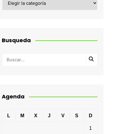
Busqueda
Agenda
L
M
X
J
V
S
D
1