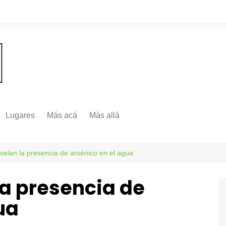
Lugares
Más acá
Más allá
Nacionales
Más Allá
Internacionales
velan la presencia de arsénico en el agua
Más allá
la presencia de
ua