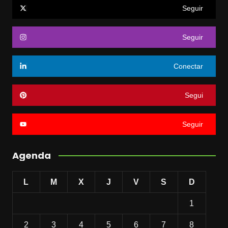
Seguir
Seguir
Conectar
Segui
Seguir
Agenda
L
M
X
J
V
S
D
1
2
3
4
5
6
7
8