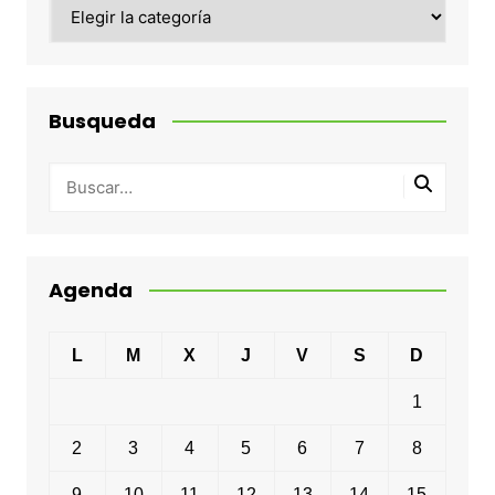
Categorias
Busqueda
Agenda
L
M
X
J
V
S
D
1
2
3
4
5
6
7
8
9
10
11
12
13
14
15