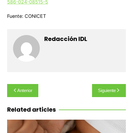
586-024-08515-5
Fuente: CONICET
Redacción IDL
Navegación
Anterior
Siguiente
de
entradas
Related articles