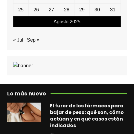
25
26
27
28
29
30
31
Agosto 2025
« Jul
Sep »
Lo más nuevo
El furor de los fármacos para
bajar de peso: qué son, cómo
actúan y en qué casos están
indicados