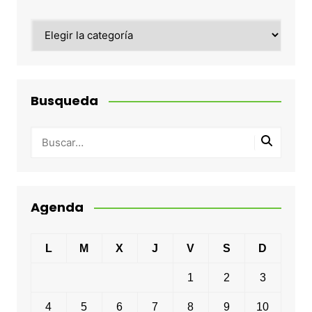
Categorias
Busqueda
Agenda
L
M
X
J
V
S
D
1
2
3
4
5
6
7
8
9
10