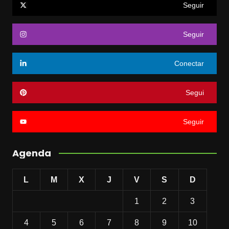
Seguir
Seguir
Conectar
Segui
Seguir
Agenda
L
M
X
J
V
S
D
1
2
3
4
5
6
7
8
9
10