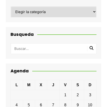
Categorias
Busqueda
Agenda
L
M
X
J
V
S
D
1
2
3
4
5
6
7
8
9
10