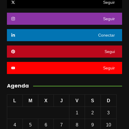
Seguir
Seguir
Conectar
Segui
Seguir
Agenda
L
M
X
J
V
S
D
1
2
3
4
5
6
7
8
9
10