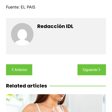
Fuente: EL PAIS
Redacción IDL
Navegación
Anterior
Siguiente
de
entradas
Related articles