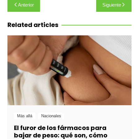
Navegación
Anterior
Siguiente
de
entradas
Related articles
Más allá
Nacionales
El furor de los fármacos para
bajar de peso: qué son, cómo