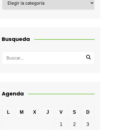
Busqueda
Agenda
L
M
X
J
V
S
D
1
2
3