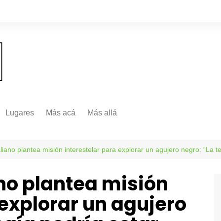
Lugares
Más acá
Más allá
Nacionales
Más Allá
Internacionales
iano plantea misión interestelar para explorar un agujero negro: “La te
Más allá
no plantea misión
 explorar un agujero