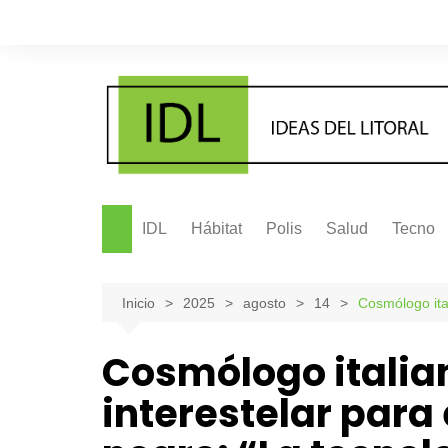
Saltar
al
contenido
IDL
Hábitat
Polis
Salud
Tecno
Inicio
2025
agosto
14
Cosmólogo ital
Cosmólogo italia
interestelar para