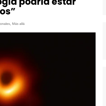
ogía podría estar
ños”
ionales
,
Más allá