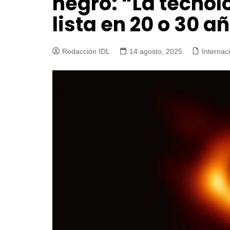
negro: “La tecnol
lista en 20 o 30 a
Redacción IDL
14 agosto, 2025
Internac