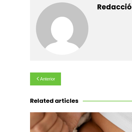
Redacció
Navegación
Anterior
de
entradas
Related articles