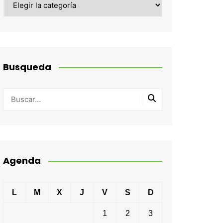
Busqueda
Agenda
L
M
X
J
V
S
D
1
2
3