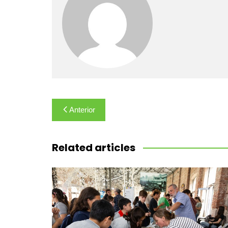
Navegación
Anterior
de
entradas
Related articles