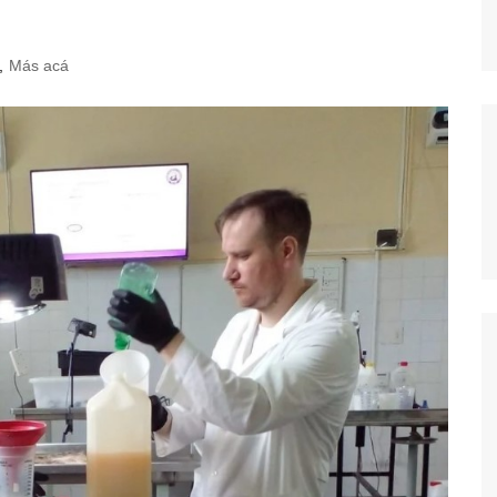
,
Más acá