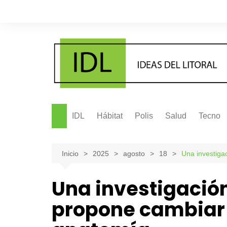
Saltar
al
contenido
IDL
Hábitat
Polis
Salud
Tecno
Inicio
2025
agosto
18
Una investiga
Una investigación
propone cambiar 