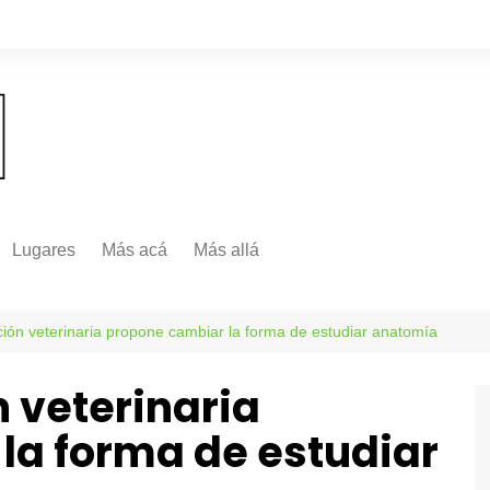
Lugares
Más acá
Más allá
Nacionales
Más Allá
Internacionales
ción veterinaria propone cambiar la forma de estudiar anatomía
Más allá
 veterinaria
la forma de estudiar