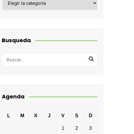
Busqueda
Agenda
L
M
X
J
V
S
D
1
2
3